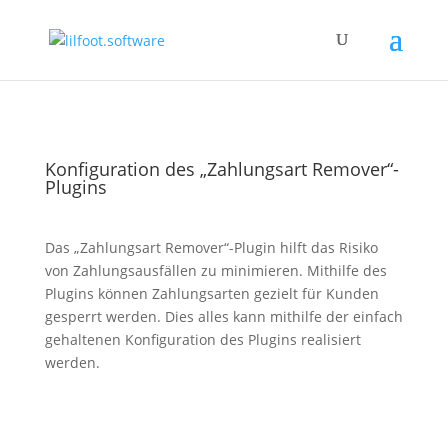
Konfiguration des „Zahlungsart Remover“-
Plugins
Das „Zahlungsart Remover“-Plugin hilft das Risiko
von Zahlungsausfällen zu minimieren. Mithilfe des
Plugins können Zahlungsarten gezielt für Kunden
gesperrt werden. Dies alles kann mithilfe der einfach
gehaltenen Konfiguration des Plugins realisiert
werden.